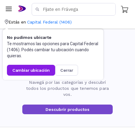
Estás en
Capital Federal
(
1406
)
No pudimos ubicarte
Te mostramos las opciones para
Capital Federal
(
1406
). Podés cambiar tu ubicación cuando
quieras.
cambiar ubicación
cerrar
La página no existe
Navegá por las categorías y descubrí
todos los productos que tenemos para
vos.
Descubrir productos