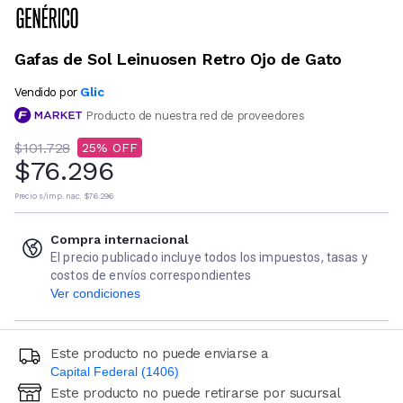
Gafas de Sol Leinuosen Retro Ojo de Gato
Glic
Vendido por
Producto de nuestra red de proveedores
$101.728
25
$76.296
Precio s/imp. nac.
$76.296
Compra internacional
El precio publicado incluye todos los impuestos, tasas y
costos de envíos correspondientes
Ver condiciones
Este producto no puede enviarse a
Capital Federal (1406)
Este producto no puede retirarse por sucursal
Ingresá código postal (sólo números)