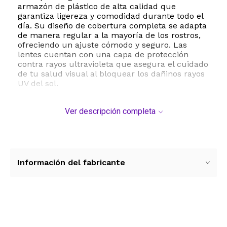
armazón de plástico de alta calidad que
garantiza ligereza y comodidad durante todo el
día. Su diseño de cobertura completa se adapta
de manera regular a la mayoría de los rostros,
ofreciendo un ajuste cómodo y seguro. Las
lentes cuentan con una capa de protección
contra rayos ultravioleta que asegura el cuidado
de tu salud visual al bloquear los dañinos rayos
UV del sol.
La versatilidad de este set te permite combinar
Ver descripción completa
diferentes estilos y compartir con amigas o
familiares. Su mantenimiento es sumamente
sencillo, ya que solo requieren una limpieza
suave con un paño seco para mantener su brillo
y claridad. Añade un toque divertido, colorido y
sofisticado a tu colección de accesorios con
Información del fabricante
estas gafas de sol que combinan durabilidad,
protección y un diseño icónico que nunca pasa
de moda.
ESTE PRODUCTO VIENE DE USA DENTRO DEL
Ver más contenido
MARCO DEL SERVICIO "PUERTA A PUERTA" QUE