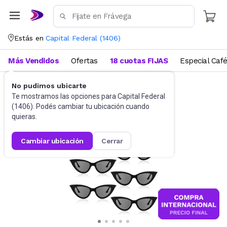
Estás en
Capital Federal
(
1406
)
Más Vendidos
Ofertas
18 cuotas FIJAS
Especial Caf
No pudimos ubicarte
Accesorios
Anteojos de sol
Te mostramos las opciones para
Capital Federal
(
1406
). Podés cambiar tu ubicación cuando
quieras.
cambiar ubicación
cerrar