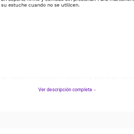
 su estuche cuando no se utilicen.
DEL SERVICIO "PUERTA A PUERTA" QUE RIGE PARA LOS 
Ver descripción completa
S DE SU COMPRA.