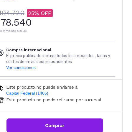
104.720
25
78.540
io s/imp. nac.
$78.540
Compra internacional
El precio publicado incluye todos los impuestos, tasas y
costos de envíos correspondientes
Ver condiciones
Este producto no puede enviarse a
Capital Federal (1406)
Este producto no puede retirarse por sucursal
Ingresá código postal (sólo números)
CALCULAR
Comprar