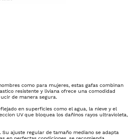
ara hombres como para mujeres, estas gafas combinan
stico resistente y liviana ofrece una comodidad
nducir de manera segura.
lejado en superficies como el agua, la nieve y el
teccion UV que bloquea los dañinos rayos ultravioleta,
o. Su ajuste regular de tamaño mediano se adapta
las en perfectas condiciones, se recomienda