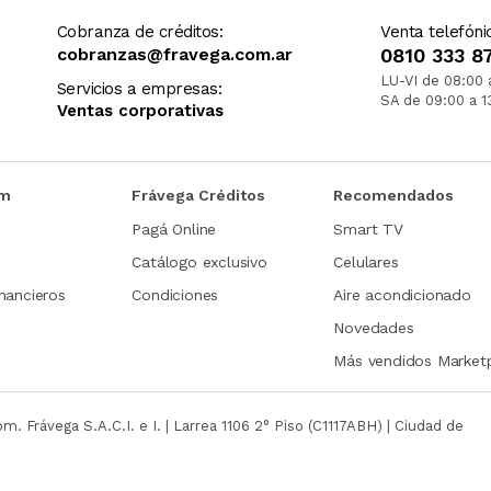
Cobranza de créditos:
Venta telefóni
cobranzas@fravega.com.ar
0810 333 8
LU-VI de 08:00 
Servicios a empresas:
SA de 09:00 a 1
Ventas corporativas
om
Frávega Créditos
Recomendados
Pagá Online
Smart TV
Catálogo exclusivo
Celulares
nancieros
Condiciones
Aire acondicionado
Novedades
Más vendidos Market
com.
Frávega S.A.C.I. e I. | Larrea 1106 2° Piso (C1117ABH) | Ciudad de