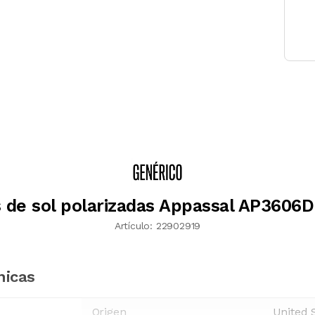
 de sol polarizadas Appassal AP3606D
Artículo:
22902919
nicas
Origen
United 