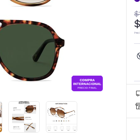
$
$
Prec