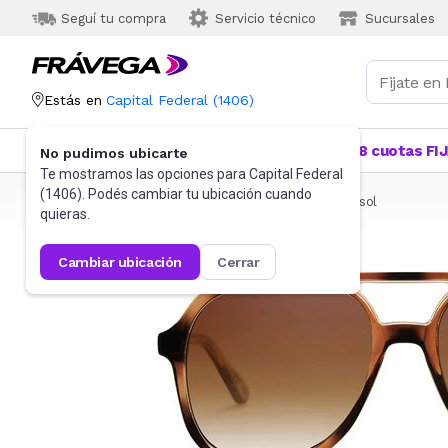
Seguí tu compra
Servicio técnico
Sucursales
Estás en
Capital Federal
(
1406
)
Categorías
Más Vendidos
Ofertas
18 cuotas FI
No pudimos ubicarte
Te mostramos las opciones para
Capital Federal
(
1406
). Podés cambiar tu ubicación cuando
Frávega
Indumentaria
Accesorios
Anteojos de sol
quieras.
cambiar ubicación
cerrar