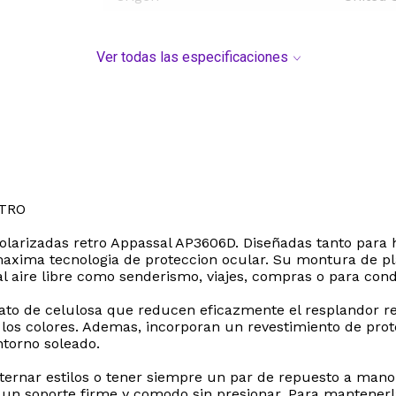
Ver todas las especificaciones
ETRO
ol polarizadas retro Appassal AP3606D. Diseñadas tanto p
axima tecnologia de proteccion ocular. Su montura de pla
s al aire libre como senderismo, viajes, compras o para co
ato de celulosa que reducen eficazmente el resplandor ref
de los colores. Ademas, incorporan un revestimiento de pro
ntorno soleado.
lternar estilos o tener siempre un par de repuesto a man
o un soporte firme y comodo sin presionar. Para mantener