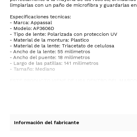
limpiarlas con un paño de microfibra y guardarlas en
Especificaciones tecnicas:
- Marca: Appassal
- Modelo: AP3606D
- Tipo de lente: Polarizada con proteccion UV
- Material de la montura: Plastico
- Material de la lente: Triacetato de celulosa
- Ancho de la lente: 55 milimetros
- Ancho del puente: 18 milimetros
- Largo de las patillas: 141 milimetros
- Tamaño: Mediano
ESTE PRODUCTO VIENE DE USA DENTRO DEL MARCO 
RECIBIRA EL PRODUCTO ENTRE 10 Y 12 DIAS DESPUE
Información del fabricante