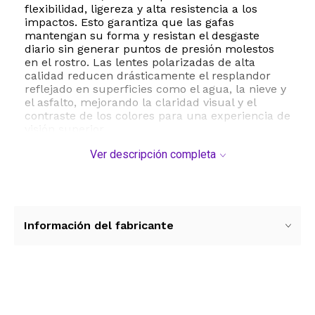
flexibilidad, ligereza y alta resistencia a los
impactos. Esto garantiza que las gafas
mantengan su forma y resistan el desgaste
diario sin generar puntos de presión molestos
en el rostro. Las lentes polarizadas de alta
calidad reducen drásticamente el resplandor
reflejado en superficies como el agua, la nieve y
el asfalto, mejorando la claridad visual y el
contraste de los colores para una experiencia de
visión superior.
Ver descripción completa
Además de su excelente rendimiento visual, las
gafas Bevi incorporan un revestimiento de
protección UV que bloquea eficazmente los
rayos ultravioleta dañinos, cuidando tu salud
ocular durante actividades como ciclismo,
senderismo, running o simplemente al conducir.
Información del fabricante
Su ajuste regular y su peso ligero de apenas 60
gramos aseguran que puedas llevarlas puestas
durante todo el día sin sentir fatiga. Para
mantenerlas en óptimas condiciones, se
recomienda limpiarlas con un paño suave y
Ver más contenido
guardarlas en su estuche protector cuando no