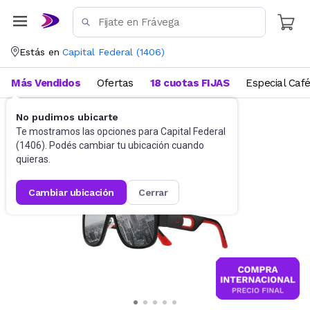
Estás en
Capital Federal
(
1406
)
Más Vendidos
Ofertas
18 cuotas FIJAS
Especial Caf
No pudimos ubicarte
Accesorios
Anteojos de sol
Te mostramos las opciones para
Capital Federal
(
1406
). Podés cambiar tu ubicación cuando
quieras.
cambiar ubicación
cerrar