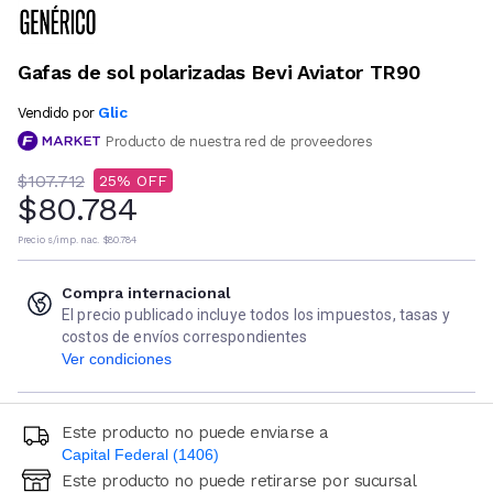
Gafas de sol polarizadas Bevi Aviator TR90
Glic
Vendido por
Producto de nuestra red de proveedores
$107.712
25
$80.784
Precio s/imp. nac.
$80.784
Compra internacional
El precio publicado incluye todos los impuestos, tasas y
costos de envíos correspondientes
Ver condiciones
Este producto no puede enviarse a
Capital Federal (1406)
Este producto no puede retirarse por sucursal
Ingresá código postal (sólo números)