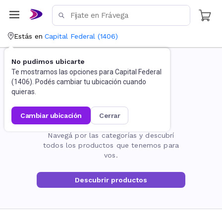
Estás en
Capital Federal
(
1406
)
No pudimos ubicarte
Te mostramos las opciones para
Capital Federal
(
1406
). Podés cambiar tu ubicación cuando
quieras.
cambiar ubicación
cerrar
La página no existe
Navegá por las categorías y descubrí
todos los productos que tenemos para
vos.
Descubrir productos