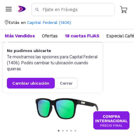
Estás en
Capital Federal
(
1406
)
Más Vendidos
Ofertas
18 cuotas FIJAS
Especial Caf
No pudimos ubicarte
Accesorios
Anteojos de sol
Te mostramos las opciones para
Capital Federal
(
1406
). Podés cambiar tu ubicación cuando
quieras.
cambiar ubicación
cerrar