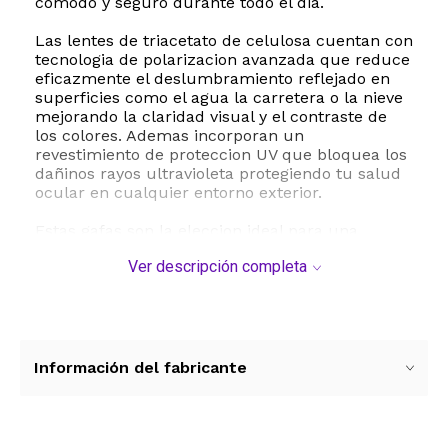
comodo y seguro durante todo el dia.
Las lentes de triacetato de celulosa cuentan con
tecnologia de polarizacion avanzada que reduce
eficazmente el deslumbramiento reflejado en
superficies como el agua la carretera o la nieve
mejorando la claridad visual y el contraste de
los colores. Ademas incorporan un
revestimiento de proteccion UV que bloquea los
dañinos rayos ultravioleta protegiendo tu salud
ocular en cualquier entorno exterior.
Estas gafas son la eleccion ideal para una
amplia variedad de actividades al aire libre
Ver descripción completa
como la pesca los deportes acuaticos la
conduccion y el uso casual diario. Su estetica
clasica inspirada en el estilo wayfarer combina
funcionalidad y moda convirtiendolas en un
accesorio versatil para cualquier ocasion.
Disfruta de una vision nitida y sin reflejos
Información del fabricante
mientras mantienes un aspecto moderno y
sofisticado.
ESTE PRODUCTO VIENE DE USA DENTRO DEL