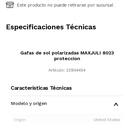
Este producto no puede retirarse por sucursal
Ingresá código postal (sólo números)
CALCULAR
Especificaciones Técnicas
Gafas de sol polarizadas MAXJULI 8023
proteccion
Artículo:
22904454
Características Técnicas
Modelo y origen
Origen
United States