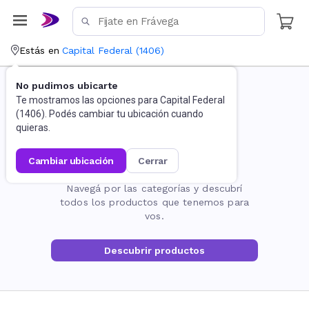
Estás en
Capital Federal
(
1406
)
No pudimos ubicarte
Te mostramos las opciones para
Capital Federal
(
1406
). Podés cambiar tu ubicación cuando
quieras.
cambiar ubicación
cerrar
La página no existe
Navegá por las categorías y descubrí
todos los productos que tenemos para
vos.
Descubrir productos