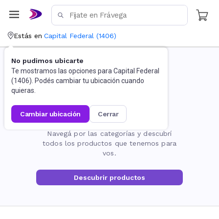
Estás en
Capital Federal
(
1406
)
No pudimos ubicarte
Te mostramos las opciones para
Capital Federal
(
1406
). Podés cambiar tu ubicación cuando
quieras.
cambiar ubicación
cerrar
La página no existe
Navegá por las categorías y descubrí
todos los productos que tenemos para
vos.
Descubrir productos