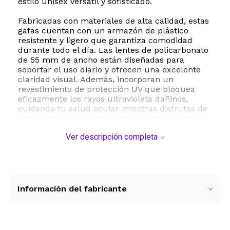
estilo unisex versátil y sofisticado.
Fabricadas con materiales de alta calidad, estas
gafas cuentan con un armazón de plástico
resistente y ligero que garantiza comodidad
durante todo el día. Las lentes de policarbonato
de 55 mm de ancho están diseñadas para
soportar el uso diario y ofrecen una excelente
claridad visual. Además, incorporan un
revestimiento de protección UV que bloquea
eficazmente los rayos ultravioleta dañinos,
cuidando tu salud ocular mientras disfrutas de
actividades al aire libre como caminar, correr o
simplemente pasear por la ciudad.
Ver descripción completa
Su diseño ergonómico de ajuste regular cuenta
con un puente de 20 milímetros y varillas de
150 milímetros de longitud, asegurando que las
gafas se mantengan estables y cómodas en tu
rostro sin generar puntos de presión molestos.
Información del fabricante
Para mantenerlas en perfectas condiciones, se
recomienda evitar frotar las lentes
directamente, limpiarlas con un paño de
microfibra y guardarlas en un estuche protector