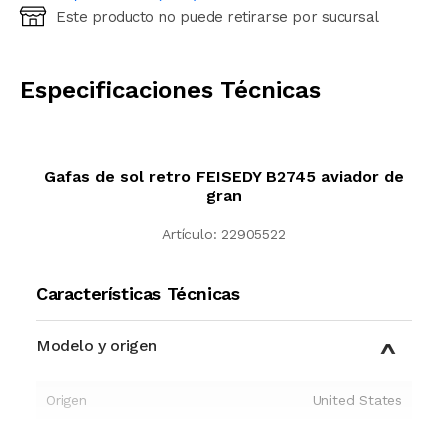
Este producto no puede retirarse por sucursal
Ingresá código postal (sólo números)
CALCULAR
Especificaciones Técnicas
Gafas de sol retro FEISEDY B2745 aviador de
gran
Artículo:
22905522
Características Técnicas
Modelo y origen
Origen
United States