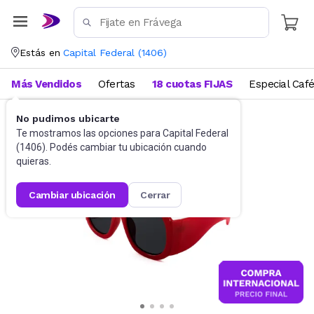
Estás en
Capital Federal
(
1406
)
Más Vendidos
Ofertas
18 cuotas FIJAS
Especial Caf
No pudimos ubicarte
Accesorios
Anteojos de sol
Te mostramos las opciones para
Capital Federal
(
1406
). Podés cambiar tu ubicación cuando
quieras.
cambiar ubicación
cerrar