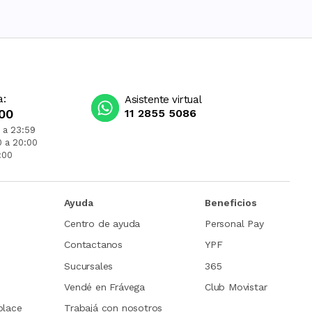
a:
Asistente virtual
00
11 2855 5086
 a 23:59
0 a 20:00
:00
Ayuda
Beneficios
Centro de ayuda
Personal Pay
Contactanos
YPF
Sucursales
365
Vendé en Frávega
Club Movistar
place
Trabajá con nosotros