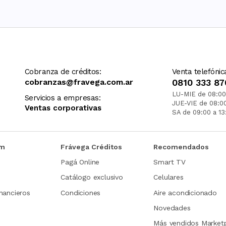
Cobranza de créditos:
Venta telefónic
cobranzas@fravega.com.ar
0810 333 87
LU-MIE de 08:00
Servicios a empresas:
JUE-VIE de 08:0
Ventas corporativas
SA de 09:00 a 13
om
Frávega Créditos
Recomendados
Pagá Online
Smart TV
Catálogo exclusivo
Celulares
nancieros
Condiciones
Aire acondicionado
Novedades
Más vendidos Market