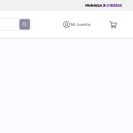
Mi cuenta
s