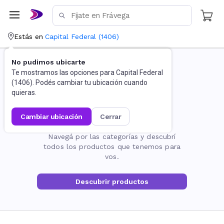
Estás en
Capital Federal
(
1406
)
No pudimos ubicarte
Te mostramos las opciones para
Capital Federal
(
1406
). Podés cambiar tu ubicación cuando
quieras.
cambiar ubicación
cerrar
La página no existe
Navegá por las categorías y descubrí
todos los productos que tenemos para
vos.
Descubrir productos