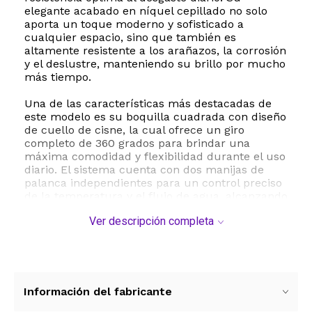
elegante acabado en níquel cepillado no solo
aporta un toque moderno y sofisticado a
cualquier espacio, sino que también es
altamente resistente a los arañazos, la corrosión
y el deslustre, manteniendo su brillo por mucho
más tiempo.
Una de las características más destacadas de
este modelo es su boquilla cuadrada con diseño
de cuello de cisne, la cual ofrece un giro
completo de 360 grados para brindar una
máxima comodidad y flexibilidad durante el uso
diario. El sistema cuenta con dos manijas de
palanca independientes para un control preciso
de la temperatura y el flujo de agua, alcanzando
una tasa de flujo eficiente de 1.2 galones por
Ver descripción completa
minuto. Además, el paquete incluye un desagüe
emergente ranurado integrado que
complementa el conjunto de manera perfecta.
La instalación es sumamente sencilla gracias a
su sistema de conexión rápida. Está diseñado
Información del fabricante
para montarse sobre cubierta en lavabos de tres