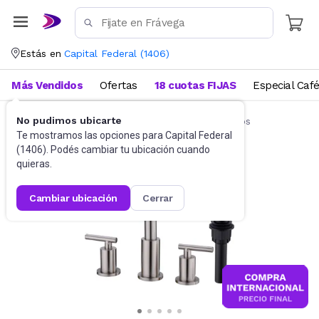
Estás en
Capital Federal
(
1406
)
Más Vendidos
Ofertas
18 cuotas FIJAS
Especial Caf
No pudimos ubicarte
Griferías
Griferías para Vanitorys y Lavatorios
Te mostramos las opciones para
Capital Federal
(
1406
). Podés cambiar tu ubicación cuando
quieras.
cambiar ubicación
cerrar