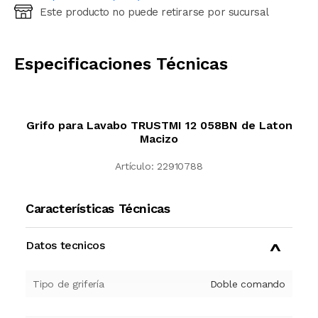
Este producto no puede retirarse por sucursal
Ingresá código postal (sólo números)
CALCULAR
Especificaciones Técnicas
Grifo para Lavabo TRUSTMI 12 058BN de Laton
Macizo
Artículo:
22910788
Características Técnicas
Datos tecnicos
Tipo de grifería
Doble comando