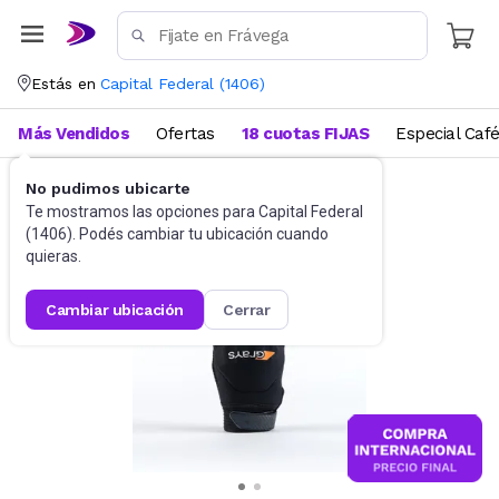
Estás en
Capital Federal
(
1406
)
Más Vendidos
Ofertas
18 cuotas FIJAS
Especial Caf
No pudimos ubicarte
Deportes y fitness
Accesorios
Te mostramos las opciones para
Capital Federal
(
1406
). Podés cambiar tu ubicación cuando
quieras.
cambiar ubicación
cerrar