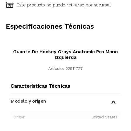
Este producto no puede retirarse por sucursal
Ingresá código postal (sólo números)
CALCULAR
Especificaciones Técnicas
Guante De Hockey Grays Anatomic Pro Mano
Izquierda
Artículo:
22911727
Características Técnicas
Modelo y origen
Origen
United States