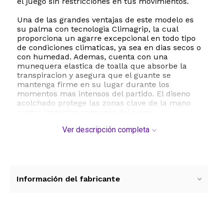
el juego sin restricciones en tus movimientos.
Una de las grandes ventajas de este modelo es
su palma con tecnologia Climagrip, la cual
proporciona un agarre excepcional en todo tipo
de condiciones climaticas, ya sea en dias secos o
con humedad. Ademas, cuenta con una
munequera elastica de toalla que absorbe la
transpiracion y asegura que el guante se
mantenga firme en su lugar durante los
momentos mas intensos del partido. El diseno
acolchado protege las zonas clave de la mano
contra impactos comunes del juego.
Ver descripción completa
Especificaciones tecnicas y caracteristicas:
- Marca Grays
- Modelo Anatomic Pro
- Tipo de guante Medio dedo sin dedos
- Orientacion Mano izquierda
- Talle Chico Small
Información del fabricante
- Material principal Spandex y licra de alta
resistencia
- Palma Climagrip para agarre todo clima
- Munequera elastica de toalla con cierre de