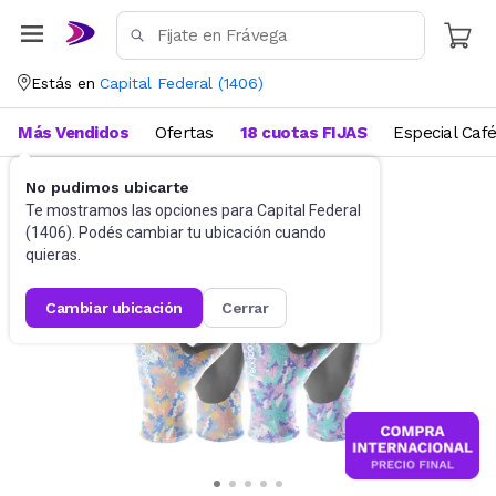
Estás en
Capital Federal
(
1406
)
Más Vendidos
Ofertas
18 cuotas FIJAS
Especial Caf
No pudimos ubicarte
Jardín
Accesorios de jardín
Te mostramos las opciones para
Capital Federal
(
1406
). Podés cambiar tu ubicación cuando
quieras.
cambiar ubicación
cerrar