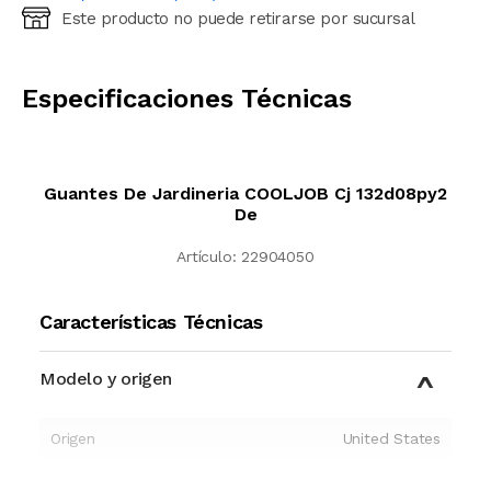
Este producto no puede retirarse por sucursal
Ingresá código postal (sólo números)
CALCULAR
Especificaciones Técnicas
Guantes De Jardineria COOLJOB Cj 132d08py2
De
Artículo:
22904050
Características Técnicas
Modelo y origen
Origen
United States