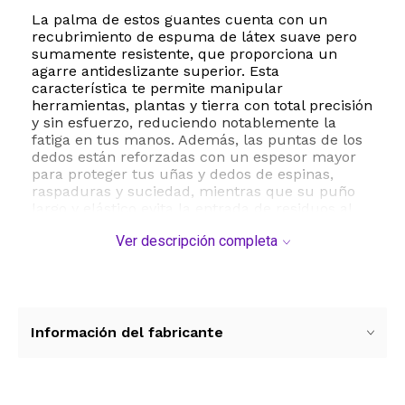
La palma de estos guantes cuenta con un
recubrimiento de espuma de látex suave pero
sumamente resistente, que proporciona un
agarre antideslizante superior. Esta
característica te permite manipular
herramientas, plantas y tierra con total precisión
y sin esfuerzo, reduciendo notablemente la
fatiga en tus manos. Además, las puntas de los
dedos están reforzadas con un espesor mayor
para proteger tus uñas y dedos de espinas,
raspaduras y suciedad, mientras que su puño
largo y elástico evita la entrada de residuos al
interior del guante.
Ver descripción completa
Son ideales para una amplia variedad de
actividades como escardar, plantar, sembrar,
cosechar y realizar trabajos de paisajismo,
logística o proyectos de bricolaje en el hogar. Su
mantenimiento es sumamente sencillo, ya que
Información del fabricante
son completamente lavables a máquina y se
limpian fácilmente con solo pasarles una
manguera de agua. Secar al aire libre para
prolongar su vida útil.