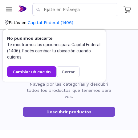
Estás en
Capital Federal
(
1406
)
No pudimos ubicarte
Te mostramos las opciones para
Capital Federal
(
1406
). Podés cambiar tu ubicación cuando
quieras.
cambiar ubicación
cerrar
La página no existe
Navegá por las categorías y descubrí
todos los productos que tenemos para
vos.
Descubrir productos