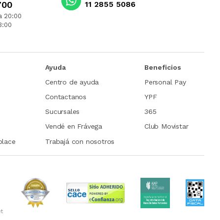
700
11 2855 5086
a 20:00
3:00
Ayuda
Beneficios
Centro de ayuda
Personal Pay
Contactanos
YPF
Sucursales
365
Vendé en Frávega
Club Movistar
place
Trabajá con nosotros
et