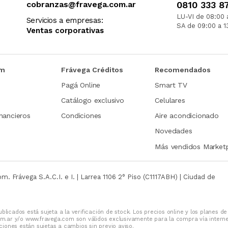
cobranzas@fravega.com.ar
0810 333 8
LU-VI de 08:00 
Servicios a empresas:
SA de 09:00 a 1
Ventas corporativas
om
Frávega Créditos
Recomendados
Pagá Online
Smart TV
Catálogo exclusivo
Celulares
nancieros
Condiciones
Aire acondicionado
Novedades
Más vendidos Market
com.
Frávega S.A.C.I. e I. | Larrea 1106 2° Piso (C1117ABH) | Ciudad de
blicados está sujeta a la verificación de stock. Los precios online y los planes de
m.ar y/o www.fravega.com son válidos exclusivamente para la compra vía intern
iones están sujetas a cambios sin previo aviso.