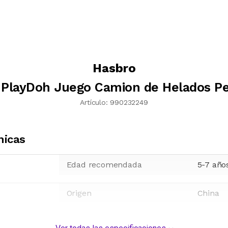
Hasbro
 PlayDoh Juego Camion de Helados Pe
Artículo:
990232249
nicas
Edad recomendada
5-7 año
Origen
China