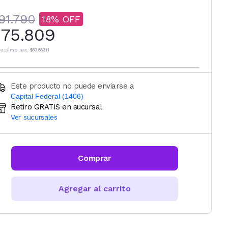
91.790
18
75.809
io s/imp. nac.
$59.889,11
Este producto no puede enviarse a
Capital Federal (1406)
Retiro GRATIS en sucursal
Ingresá código postal (sólo números)
Ver sucursales
CALCULAR
Comprar
Agregar al carrito