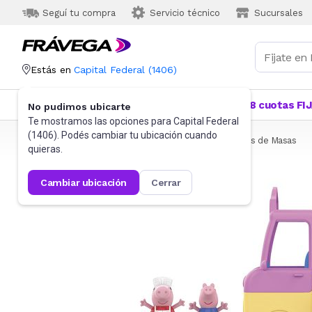
Seguí tu compra
Servicio técnico
Sucursales
Estás en
Capital Federal
(
1406
)
Categorías
Más Vendidos
Ofertas
18 cuotas FI
No pudimos ubicarte
Te mostramos las opciones para
Capital Federal
(
1406
). Podés cambiar tu ubicación cuando
Frávega
Juguetes y Juegos
Sets y otros
Juegos de Masas
quieras.
cambiar ubicación
cerrar