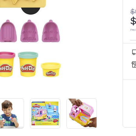
$
$
Prec