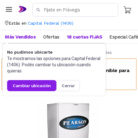
Estás en
Capital Federal
(
1406
)
Más Vendidos
Ofertas
18 cuotas FIJAS
Especial Caf
No pudimos ubicarte
Industria Gastronómica
Heladeras comerciales
Te mostramos las opciones para
Capital Federal
(
1406
). Podés cambiar tu ubicación cuando
Este producto no se encuentra disponible para
quieras.
tu ubicación
cambiar ubicación
cerrar