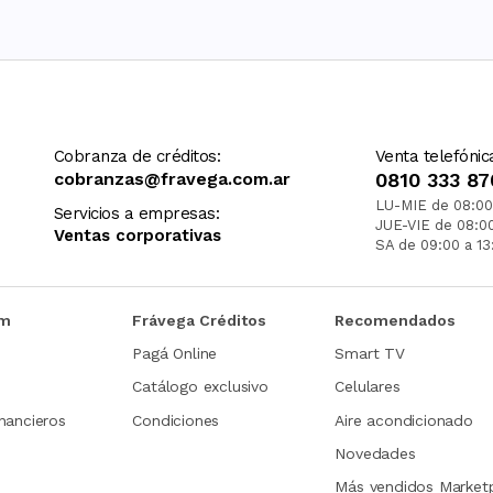
Cobranza de créditos:
Venta telefónic
cobranzas@fravega.com.ar
0810 333 87
LU-MIE de 08:00
Servicios a empresas:
JUE-VIE de 08:0
Ventas corporativas
SA de 09:00 a 13
om
Frávega Créditos
Recomendados
Pagá Online
Smart TV
Catálogo exclusivo
Celulares
nancieros
Condiciones
Aire acondicionado
Novedades
Más vendidos Market