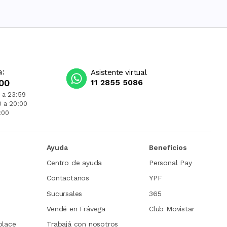
a:
Asistente virtual
00
11 2855 5086
 a 23:59
0 a 20:00
:00
Ayuda
Beneficios
Centro de ayuda
Personal Pay
Contactanos
YPF
Sucursales
365
Vendé en Frávega
Club Movistar
place
Trabajá con nosotros