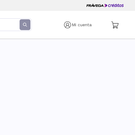
Mi cuenta
s