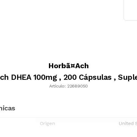
Horbã¤Ach
ch DHEA 100mg , 200 Cápsulas , Sup
Artículo:
22689050
nicas
Origen
United 