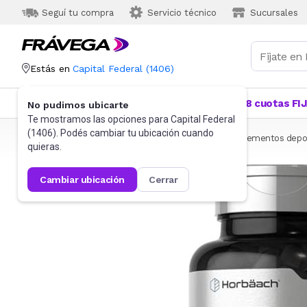
Seguí tu compra
Servicio técnico
Sucursales
Estás en
Capital Federal
(
1406
)
Categorías
Más Vendidos
Ofertas
18 cuotas FI
No pudimos ubicarte
Te mostramos las opciones para
Capital Federal
(
1406
). Podés cambiar tu ubicación cuando
Frávega
Deportes y fitness
Suplementos
Suplementos depor
quieras.
cambiar ubicación
cerrar