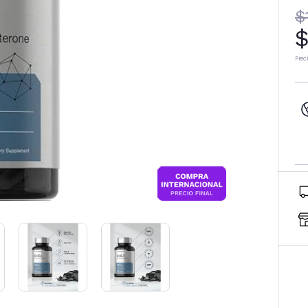
$
$
Prec