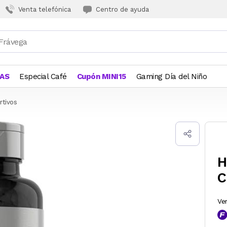
Venta telefónica
Centro de ayuda
JAS
Especial Café
Cupón MINI15
Gaming Día del Niño
tivos
H
C
Ve