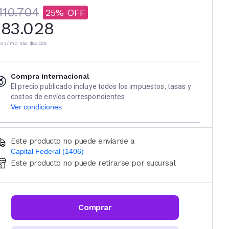
110.704
25
83.028
io s/imp. nac.
$83.028
Compra internacional
El precio publicado incluye todos los impuestos, tasas y
costos de envíos correspondientes
Ver condiciones
Este producto no puede enviarse a
Capital Federal (1406)
Este producto no puede retirarse por sucursal
Ingresá código postal (sólo números)
CALCULAR
Comprar