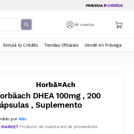
Mi cuenta
Simulá tu Crédito
Tiendas Oficiales
Vendé en Frávega
Horbã¤Ach
orbäach DHEA 100mg , 200
ápsulas , Suplemento
ndido por
Glic
Producto de nuestra red de proveedores