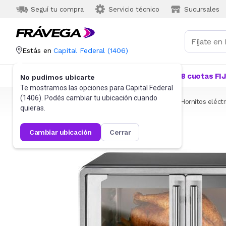
Seguí tu compra
Servicio técnico
Sucursales
Estás en
Capital Federal
(
1406
)
Categorías
Más Vendidos
Ofertas
18 cuotas FI
No pudimos ubicarte
Te mostramos las opciones para
Capital Federal
(
1406
). Podés cambiar tu ubicación cuando
Frávega
Pequeños Electrodomésticos
Cocina
Hornitos eléctr
quieras.
cambiar ubicación
cerrar