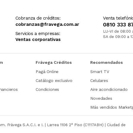
Cobranza de créditos:
Venta telefóni
cobranzas@fravega.com.ar
0810 333 8
LU-VI de 08:00 
Servicios a empresas:
SA de 09:00 a 1
Ventas corporativas
om
Frávega Créditos
Recomendados
Pagá Online
Smart TV
Catálogo exclusivo
Celulares
nancieros
Condiciones
Aire acondicionado
Novedades
Más vendidos Market
com.
Frávega S.A.C.I. e I. | Larrea 1106 2° Piso (C1117ABH) | Ciudad de