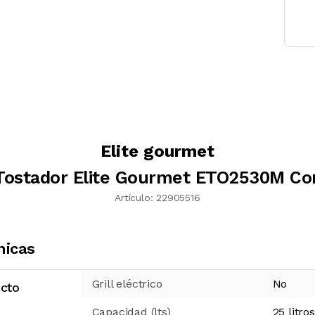
Elite gourmet
Tostador Elite Gourmet ETO2530M Co
Artículo:
22905516
nicas
Grill eléctrico
No
ucto
Capacidad (lts)
25 litros