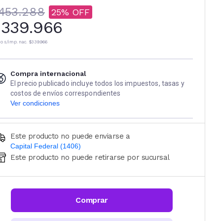
453.288
25
339.966
io s/imp. nac.
$339.966
Compra internacional
El precio publicado incluye todos los impuestos, tasas y
costos de envíos correspondientes
Ver condiciones
Este producto no puede enviarse a
Capital Federal (1406)
Este producto no puede retirarse por sucursal
Ingresá código postal (sólo números)
CALCULAR
Comprar