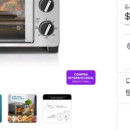
$
$
Prec