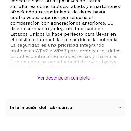
conectar hasta 30 dispositivos de forma
simultanea como laptops tablets y smartphones
ofreciendo un rendimiento de datos hasta
cuatro veces superior por usuario en
comparacion con generaciones anteriores. Su
diseño compacto y elegante fabricado en
Estados Unidos lo hace perfecto para llevar en
el bolsillo o la mochila sin sacrificar la potencia.
La seguridad es una prioridad integrando
protocolos WPA2 y WPA3 para proteger los datos
privados contra amenazas externas y malware.
Cuenta con una pantalla tactil de 2.4 pulgadas
que facilita la configuracion y el monitoreo del
consumo de datos. Ademas su bateria extraible
Ver descripción completa
de 3500 mAh asegura autonomia durante toda
la jornada laboral e incluso permite funcionar
como banco de energia para cargar otros
dispositivos moviles mediante su puerto USB-C.
Es la solucion definitiva para quienes buscan
una conexion segura estable y de alta velocidad
Información del fabricante
sin depender de redes publicas vulnerables.
ESTE PRODUCTO VIENE DE USA DENTRO DEL
MARCO DEL SERVICIO "PUERTA A PUERTA" QUE