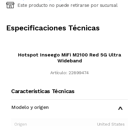
Este producto no puede retirarse por sucursal
Ingresá código postal (sólo números)
CALCULAR
Especificaciones Técnicas
Hotspot Inseego MiFi M2100 Red 5G Ultra
Wideband
Artículo:
22899474
Características Técnicas
Modelo y origen
Origen
United States