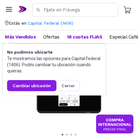
Estás en
Capital Federal
(
1406
)
Más Vendidos
Ofertas
18 cuotas FIJAS
Especial Caf
No pudimos ubicarte
Accesorios de Informática
Conectividad
Te mostramos las opciones para
Capital Federal
(
1406
). Podés cambiar tu ubicación cuando
quieras.
cambiar ubicación
cerrar