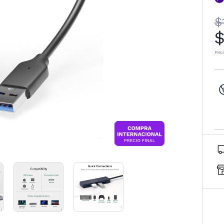
$
$
Prec