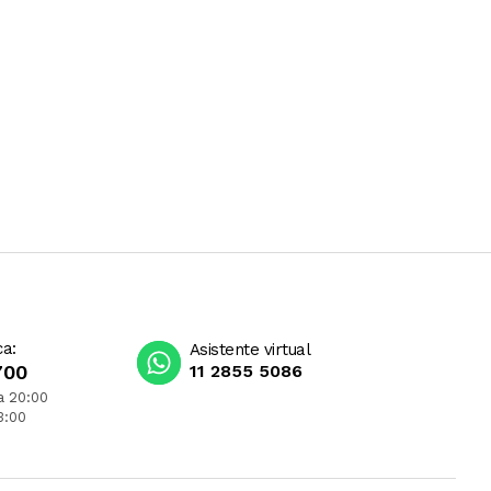
ca:
Asistente virtual
700
11 2855 5086
a 20:00
3:00