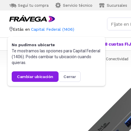
Seguí tu compra
Servicio técnico
Sucursales
Estás en
Capital Federal
(
1406
)
Categorías
Más Vendidos
Ofertas
18 cuotas FI
No pudimos ubicarte
Te mostramos las opciones para
Capital Federal
(
1406
). Podés cambiar tu ubicación cuando
Frávega
Informática
Accesorios de Informática
Conectividad
quieras.
cambiar ubicación
cerrar