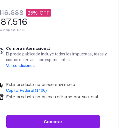
116.688
25
87.516
io s/imp. nac.
$87.516
Compra internacional
El precio publicado incluye todos los impuestos, tasas y
costos de envíos correspondientes
Ver condiciones
Este producto no puede enviarse a
Capital Federal (1406)
Este producto no puede retirarse por sucursal
Ingresá código postal (sólo números)
CALCULAR
Comprar