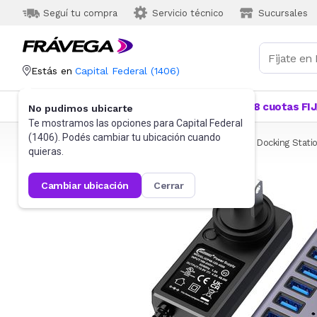
Seguí tu compra
Servicio técnico
Sucursales
Estás en
Capital Federal
(
1406
)
Categorías
Más Vendidos
Ofertas
18 cuotas FI
No pudimos ubicarte
Te mostramos las opciones para
Capital Federal
(
1406
). Podés cambiar tu ubicación cuando
Frávega
Informática
Accesorios de Informática
Docking Stati
quieras.
cambiar ubicación
cerrar