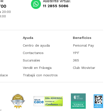
ca:
Asistente virtual
700
11 2855 5086
a 20:00
3:00
Ayuda
Beneficios
Centro de ayuda
Personal Pay
Contactanos
YPF
Sucursales
365
Vendé en Frávega
Club Movistar
place
Trabajá con nosotros
et