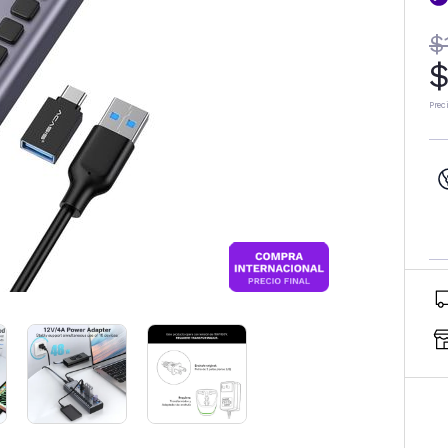
$
$
Prec