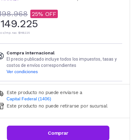
198.968
25
149.225
io s/imp. nac.
$149.225
Compra internacional
El precio publicado incluye todos los impuestos, tasas y
costos de envíos correspondientes
Ver condiciones
Este producto no puede enviarse a
Capital Federal (1406)
Este producto no puede retirarse por sucursal
Ingresá código postal (sólo números)
CALCULAR
Comprar