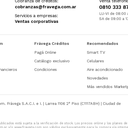
Cobranza de créditos:
Venta telefóni
cobranzas@fravega.com.ar
0810 333 8
LU-VI de 08:00 
Servicios a empresas:
SA de 09:00 a 1
Ventas corporativas
om
Frávega Créditos
Recomendados
Pagá Online
Smart TV
Catálogo exclusivo
Celulares
nancieros
Condiciones
Aire acondicionado
Novedades
Más vendidos Market
com.
Frávega S.A.C.I. e I. | Larrea 1106 2° Piso (C1117ABH) | Ciudad de
blicados está sujeta a la verificación de stock. Los precios online y los planes de
m.ar y/o www.fravega.com son válidos exclusivamente para la compra vía intern