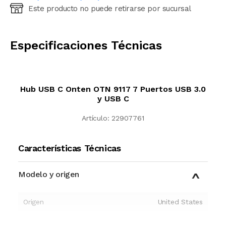
Este producto no puede retirarse por sucursal
Ingresá código postal (sólo números)
CALCULAR
Especificaciones Técnicas
Hub USB C Onten OTN 9117 7 Puertos USB 3.0
y USB C
Artículo:
22907761
Características Técnicas
Modelo y origen
Origen
United States