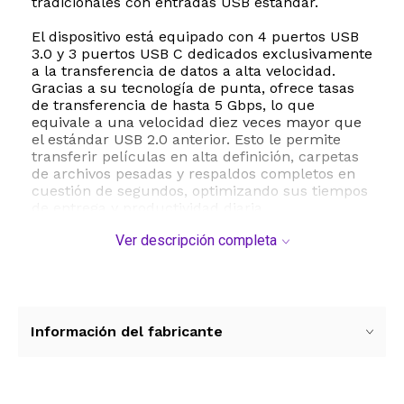
tradicionales con entradas USB estándar.
El dispositivo está equipado con 4 puertos USB
3.0 y 3 puertos USB C dedicados exclusivamente
a la transferencia de datos a alta velocidad.
Gracias a su tecnología de punta, ofrece tasas
de transferencia de hasta 5 Gbps, lo que
equivale a una velocidad diez veces mayor que
el estándar USB 2.0 anterior. Esto le permite
transferir películas en alta definición, carpetas
de archivos pesadas y respaldos completos en
cuestión de segundos, optimizando sus tiempos
de entrega y productividad diaria.
Ver descripción completa
Su diseño compacto y ligero de apenas 80
gramos lo convierte en el accesorio portátil ideal
para llevar en cualquier mochila o maletín de
laptop. Además, cuenta con compatibilidad
universal Plug and Play, lo que significa que no
requiere la instalación de controladores
Información del fabricante
adicionales para funcionar en sistemas
operativos Windows, Mac OS, Linux, Chrome OS
o iPad OS. Es compatible con una amplia gama
de periféricos como teclados, ratones, unidades