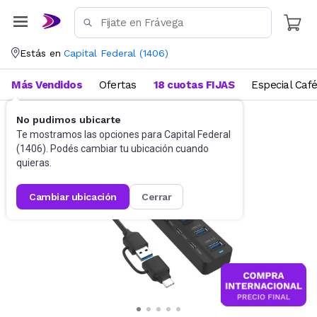
Estás en
Capital Federal
(
1406
)
Más Vendidos
Ofertas
18 cuotas FIJAS
Especial Caf
No pudimos ubicarte
Accesorios de Informática
Conectividad
Te mostramos las opciones para
Capital Federal
(
1406
). Podés cambiar tu ubicación cuando
quieras.
cambiar ubicación
cerrar