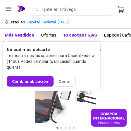
Estás en
Capital Federal
(
1406
)
Más Vendidos
Ofertas
18 cuotas FIJAS
Especial Caf
No pudimos ubicarte
Accesorios de Informática
Docking Stations
Te mostramos las opciones para
Capital Federal
(
1406
). Podés cambiar tu ubicación cuando
quieras.
cambiar ubicación
cerrar