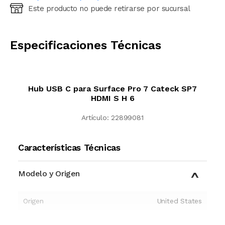
Este producto no puede retirarse por sucursal
Ingresá código postal (sólo números)
CALCULAR
Especificaciones Técnicas
Hub USB C para Surface Pro 7 Cateck SP7
HDMI S H 6
Artículo:
22899081
Características Técnicas
Modelo y Origen
Origen
United States