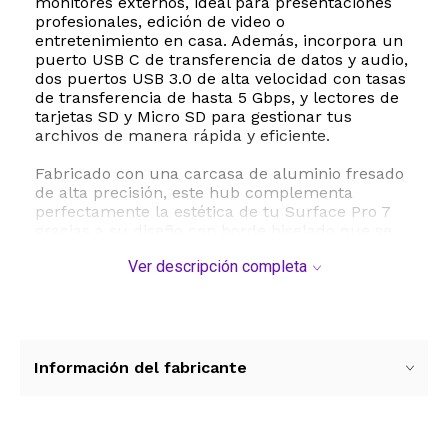
monitores externos, ideal para presentaciones
profesionales, edición de video o
entretenimiento en casa. Además, incorpora un
puerto USB C de transferencia de datos y audio,
dos puertos USB 3.0 de alta velocidad con tasas
de transferencia de hasta 5 Gbps, y lectores de
tarjetas SD y Micro SD para gestionar tus
archivos de manera rápida y eficiente.
Fabricado con una carcasa de aluminio fresado
de alta precisión, este hub complementa
perfectamente la estética de tu Surface Pro 7
gracias a su diseño con borde biselado que se
acopla de forma segura y sin cables colgantes.
Ver descripción completa
Su funcionamiento es completamente plug and
play, lo que significa que no requiere la
instalación de controladores adicionales para
comenzar a usarlo. Es la herramienta ideal para
profesionales y estudiantes que necesitan
máxima productividad en movimiento,
Información del fabricante
ofreciendo un diseño ligero y compacto que
cabe en cualquier bolso o mochila. Maximiza tu
espacio de trabajo y conecta todos tus
periféricos esenciales con un solo accesorio