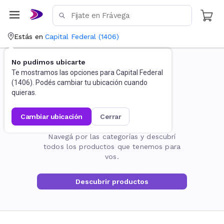
Estás en
Capital Federal
(
1406
)
No pudimos ubicarte
Te mostramos las opciones para
Capital Federal
(
1406
). Podés cambiar tu ubicación cuando
quieras.
cambiar ubicación
cerrar
La página no existe
Navegá por las categorías y descubrí
todos los productos que tenemos para
vos.
Descubrir productos