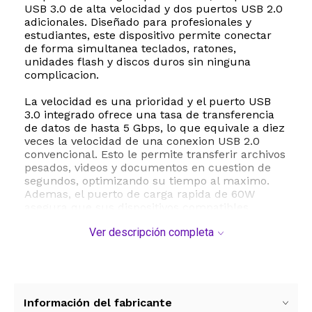
USB 3.0 de alta velocidad y dos puertos USB 2.0
adicionales. Diseñado para profesionales y
estudiantes, este dispositivo permite conectar
de forma simultanea teclados, ratones,
unidades flash y discos duros sin ninguna
complicacion.
La velocidad es una prioridad y el puerto USB
3.0 integrado ofrece una tasa de transferencia
de datos de hasta 5 Gbps, lo que equivale a diez
veces la velocidad de una conexion USB 2.0
convencional. Esto le permite transferir archivos
pesados, videos y documentos en cuestion de
segundos, optimizando su tiempo al maximo.
Ademas, el puerto de carga rapida de 60W
asegura que sus dispositivos compatibles
permanezcan con energia durante las jornadas
Ver descripción completa
de trabajo mas exigentes.
Construido con una carcasa de aleacion de
aluminio de alta resistencia, este concentrador
no solo ofrece una estetica elegante y moderna,
sino que tambien garantiza una excelente
Información del fabricante