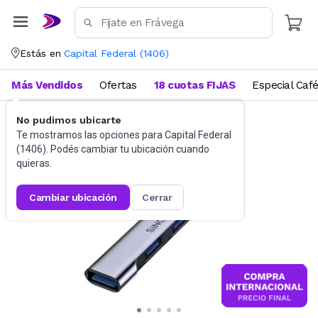
Estás en
Capital Federal
(
1406
)
Más Vendidos
Ofertas
18 cuotas FIJAS
Especial Caf
No pudimos ubicarte
Informática
Te mostramos las opciones para
Capital Federal
(
1406
). Podés cambiar tu ubicación cuando
quieras.
cambiar ubicación
cerrar