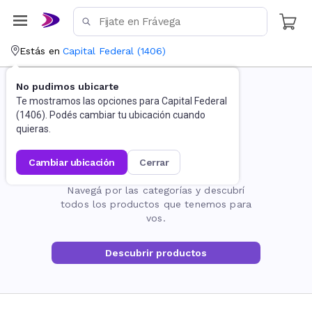
Estás en
Capital Federal
(
1406
)
No pudimos ubicarte
Te mostramos las opciones para
Capital Federal
(
1406
). Podés cambiar tu ubicación cuando
quieras.
cambiar ubicación
cerrar
La página no existe
Navegá por las categorías y descubrí
todos los productos que tenemos para
vos.
Descubrir productos