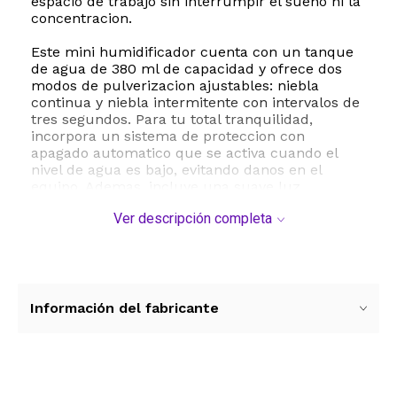
espacio de trabajo sin interrumpir el sueno ni la
concentracion.
Este mini humidificador cuenta con un tanque
de agua de 380 ml de capacidad y ofrece dos
modos de pulverizacion ajustables: niebla
continua y niebla intermitente con intervalos de
tres segundos. Para tu total tranquilidad,
incorpora un sistema de proteccion con
apagado automatico que se activa cuando el
nivel de agua es bajo, evitando danos en el
equipo. Ademas, incluye una suave luz
nocturna integrada que crea una atmosfera
Ver descripción completa
calida y relajante, perfecta para conciliar el
sueno.
Su alimentacion mediante cable USB Tipo C lo
hace sumamente versatil y facil de usar, ya que
puedes conectarlo a tu computadora, bateria
Información del fabricante
portatil o adaptador de pared. Su tamano
compacto de aproximadamente 8 por 8 por 15
centimetros permite transportarlo con facilidad
en cualquier bolso o mochila, asegurando un
aire fresco y saludable dondequiera que vayas.