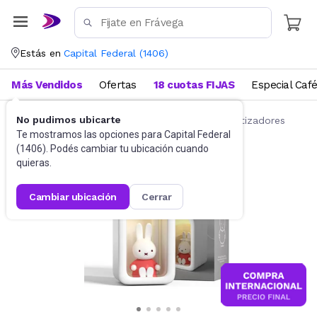
Estás en
Capital Federal
(
1406
)
Más Vendidos
Ofertas
18 cuotas FIJAS
Especial Caf
No pudimos ubicarte
Salud y Bienestar
Humidificadores y aromatizadores
Te mostramos las opciones para
Capital Federal
(
1406
). Podés cambiar tu ubicación cuando
quieras.
cambiar ubicación
cerrar