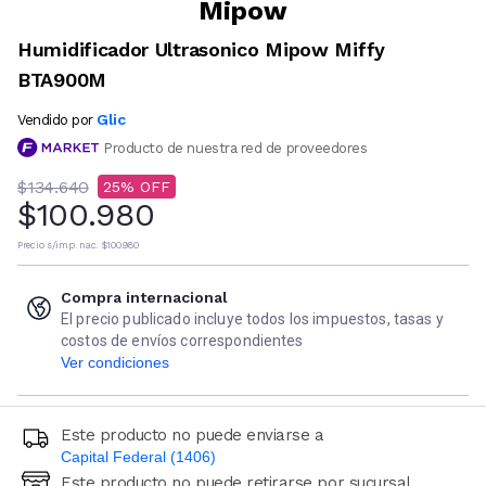
Mipow
Humidificador Ultrasonico Mipow Miffy
BTA900M
Glic
Vendido por
Producto de nuestra red de proveedores
$134.640
25
$100.980
Precio s/imp. nac.
$100.980
Compra internacional
El precio publicado incluye todos los impuestos, tasas y
costos de envíos correspondientes
Ver condiciones
Este producto no puede enviarse a
Capital Federal (1406)
Este producto no puede retirarse por sucursal
Ingresá código postal (sólo números)