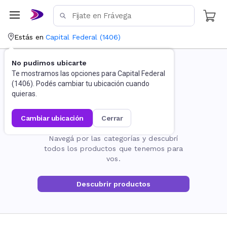
Estás en
Capital Federal
(
1406
)
No pudimos ubicarte
Te mostramos las opciones para
Capital Federal
(
1406
). Podés cambiar tu ubicación cuando
quieras.
cambiar ubicación
cerrar
La página no existe
Navegá por las categorías y descubrí
todos los productos que tenemos para
vos.
Descubrir productos