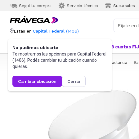
Seguí tu compra
Servicio técnico
Sucursales
Estás en
Capital Federal
(
1406
)
Categorías
Más Vendidos
Ofertas
18 cuotas FI
No pudimos ubicarte
Te mostramos las opciones para
Capital Federal
(
1406
). Podés cambiar tu ubicación cuando
Frávega
Bebés y Primera Infancia
Alimentación y lactancia
Sa
quieras.
cambiar ubicación
cerrar