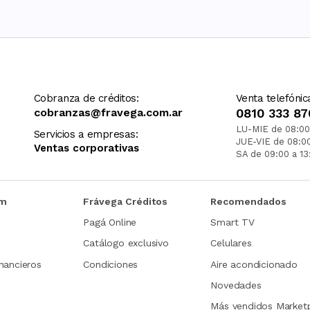
Cobranza de créditos:
Venta telefónic
cobranzas@fravega.com.ar
0810 333 87
LU-MIE de 08:00
Servicios a empresas:
JUE-VIE de 08:0
Ventas corporativas
SA de 09:00 a 13
om
Frávega Créditos
Recomendados
Pagá Online
Smart TV
Catálogo exclusivo
Celulares
nancieros
Condiciones
Aire acondicionado
Novedades
Más vendidos Market