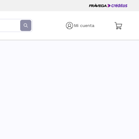
Mi cuenta
s