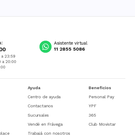
a:
Asistente virtual
00
11 2855 5086
 a 23:59
0 a 20:00
:00
Ayuda
Beneficios
Centro de ayuda
Personal Pay
Contactanos
YPF
Sucursales
365
Vendé en Frávega
Club Movistar
place
Trabajá con nosotros