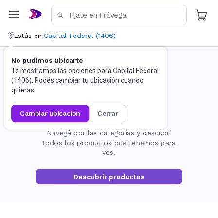
Estás en
Capital Federal
(
1406
)
No pudimos ubicarte
Te mostramos las opciones para
Capital Federal
(
1406
). Podés cambiar tu ubicación cuando
quieras.
cambiar ubicación
cerrar
La página no existe
Navegá por las categorías y descubrí
todos los productos que tenemos para
vos.
Descubrir productos