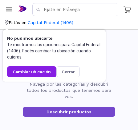
Estás en
Capital Federal
(
1406
)
No pudimos ubicarte
Te mostramos las opciones para
Capital Federal
(
1406
). Podés cambiar tu ubicación cuando
quieras.
cambiar ubicación
cerrar
La página no existe
Navegá por las categorías y descubrí
todos los productos que tenemos para
vos.
Descubrir productos