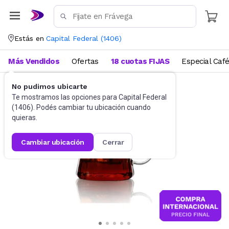
Estás en
Capital Federal
(
1406
)
Más Vendidos
Ofertas
18 cuotas FIJAS
Especial Caf
No pudimos ubicarte
Vajilla
Jarras
Te mostramos las opciones para
Capital Federal
(
1406
). Podés cambiar tu ubicación cuando
quieras.
cambiar ubicación
cerrar