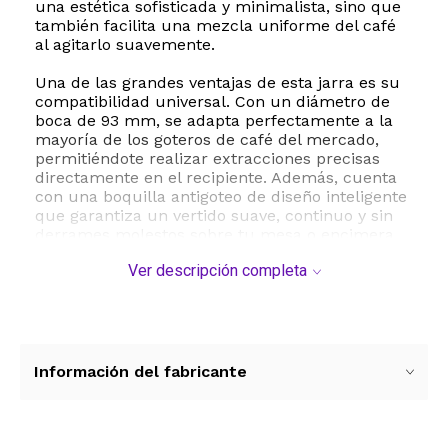
una estética sofisticada y minimalista, sino que
también facilita una mezcla uniforme del café
al agitarlo suavemente.
Una de las grandes ventajas de esta jarra es su
compatibilidad universal. Con un diámetro de
boca de 93 mm, se adapta perfectamente a la
mayoría de los goteros de café del mercado,
permitiéndote realizar extracciones precisas
directamente en el recipiente. Además, cuenta
con una boquilla antigoteo de diseño inteligente
que garantiza un vertido suave, continuo y sin
derrames molestos sobre tu mesa o encimera.
Su mango ergonómico ha sido pensado para
Ver descripción completa
ofrecer un agarre cómodo y seguro, evitando
quemaduras y facilitando el servicio.
Fabricada de forma artesanal mediante técnicas
tradicionales de soplado de vidrio, cada pieza
posee un acabado único y una resistencia
Información del fabricante
térmica excepcional. El vidrio de borosilicato
grueso ayuda a mantener la temperatura de tu
bebida caliente por mucho más tiempo,
resistiendo cambios bruscos de temperatura sin