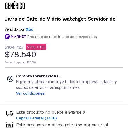
Jarra de Cafe de Vidrio watchget Servidor de
Glic
Vendido por
Producto de nuestra red de proveedores
$104.720
25
$78.540
Precio s/imp. nac.
$78.540
Compra internacional
El precio publicado incluye todos los impuestos, tasas y
costos de envíos correspondientes
Ver condiciones
Este producto no puede enviarse a
Capital Federal (1406)
Este producto no puede retirarse por sucursal
Ingresá código postal (sólo números)