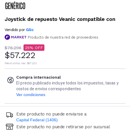
Joystick de repuesto Veanic compatible con
Glic
Vendido por
Producto de nuestra red de proveedores
$76.296
25
$57.222
Precio s/imp. nac.
$57.222
Compra internacional
El precio publicado incluye todos los impuestos, tasas y
costos de envíos correspondientes
Ver condiciones
Este producto no puede enviarse a
Capital Federal (1406)
Este producto no puede retirarse por sucursal
Ingresá código postal (sólo números)