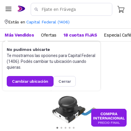
Estás en
Capital Federal
(
1406
)
Más Vendidos
Ofertas
18 cuotas FIJAS
Especial Caf
No pudimos ubicarte
Videojuegos
Accesorios
Te mostramos las opciones para
Capital Federal
(
1406
). Podés cambiar tu ubicación cuando
quieras.
cambiar ubicación
cerrar