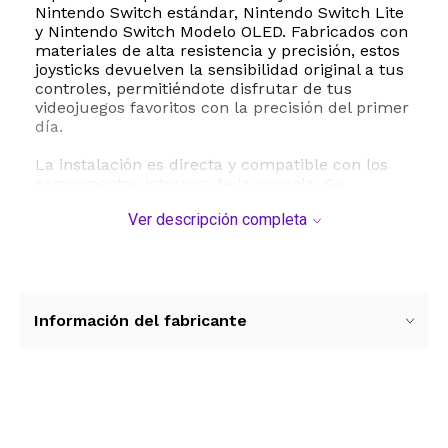
Nintendo Switch estándar, Nintendo Switch Lite
y Nintendo Switch Modelo OLED. Fabricados con
materiales de alta resistencia y precisión, estos
joysticks devuelven la sensibilidad original a tus
controles, permitiéndote disfrutar de tus
videojuegos favoritos con la precisión del primer
día.
La instalación es directa y compatible con los
componentes internos de la consola. Se
recomienda realizar la calibración del sistema
Ver descripción completa
desde el menú de configuración de la consola
Nintendo Switch inmediatamente después de
colocar el repuesto para asegurar un
rendimiento óptimo y un centrado perfecto de
la palanca analógica. Su diseño ligero de apenas
10 gramos garantiza que el peso original del
Información del fabricante
mando no se vea afectado, manteniendo la
ergonomía y comodidad durante largas sesiones
de juego.
ESTE PRODUCTO VIENE DE USA DENTRO DEL
Ver más contenido
MARCO DEL SERVICIO "PUERTA A PUERTA" QUE