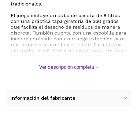
tradicionales.
El juego incluye un cubo de basura de 8 litros
con una práctica tapa giratoria de 360 grados
que facilita el desecho de residuos de manera
discreta. También cuenta con una escobilla para
inodoro equipada con un mango extendido para
una limpieza profunda y eficiente. Para el área
del lavabo, el set ofrece un dispensador de jabón
líquido de suave pulsación, un soporte para
cepillos de dientes, un vaso multiusos, una
Ver descripción completa
jabonera con sistema de drenaje de doble capa
que evita la acumulación de agua, y dos
recipientes organizadores ideales para hisopos,
algodones o hilo dental. Todo esto se
complementa con una bandeja de tocador
multifuncional que unifica el diseño y sirve para
Información del fabricante
colocar perfumes, velas o cosméticos.
Gracias a su acabado liso y materiales de alta
calidad, cada pieza es sumamente fácil de
limpiar, requiriendo únicamente un paño
Ver más contenido
húmedo para mantener su brillo original. Su