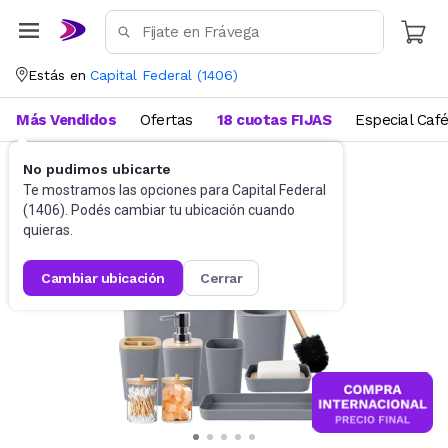
Estás en
Capital Federal
(
1406
)
Más Vendidos
Ofertas
18 cuotas FIJAS
Especial Caf
No pudimos ubicarte
Hogar
Te mostramos las opciones para
Capital Federal
(
1406
). Podés cambiar tu ubicación cuando
quieras.
cambiar ubicación
cerrar