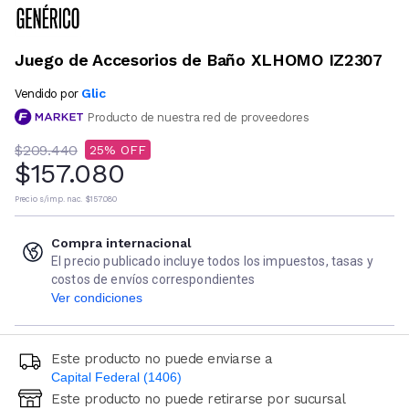
Juego de Accesorios de Baño XLHOMO IZ2307
Glic
Vendido por
Producto de nuestra red de proveedores
$209.440
25
$157.080
Precio s/imp. nac.
$157.080
Compra internacional
El precio publicado incluye todos los impuestos, tasas y
costos de envíos correspondientes
Ver condiciones
Este producto no puede enviarse a
Capital Federal (1406)
Este producto no puede retirarse por sucursal
Ingresá código postal (sólo números)