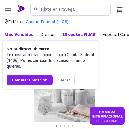
Estás en
Capital Federal
(
1406
)
Más Vendidos
Ofertas
18 cuotas FIJAS
Especial Caf
No pudimos ubicarte
Baño
Accesorios de baño
Te mostramos las opciones para
Capital Federal
(
1406
). Podés cambiar tu ubicación cuando
quieras.
cambiar ubicación
cerrar