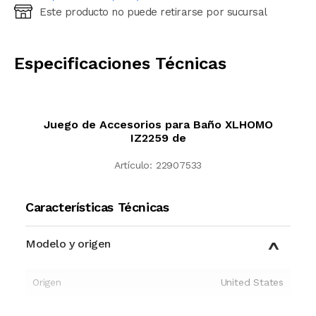
Este producto no puede retirarse por sucursal
Ingresá código postal (sólo números)
CALCULAR
Especificaciones Técnicas
Juego de Accesorios para Baño XLHOMO
IZ2259 de
Artículo:
22907533
Características Técnicas
Modelo y origen
Origen
United States