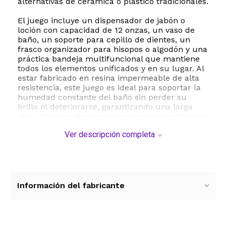
alternativas de cerámica o plástico tradicionales.
El juego incluye un dispensador de jabón o
loción con capacidad de 12 onzas, un vaso de
baño, un soporte para cepillo de dientes, un
frasco organizador para hisopos o algodón y una
práctica bandeja multifuncional que mantiene
todos los elementos unificados y en su lugar. Al
estar fabricado en resina impermeable de alta
resistencia, este juego es ideal para soportar la
humedad constante del baño sin perder su
brillo ni deteriorarse, garantizando una larga
vida útil y una limpieza sumamente sencilla con
tan solo un paño húmedo.
Ver descripción completa
Además de su gran utilidad para organizar tus
artículos de higiene personal, el patrón de
mármol único en cada pieza asegura que
tengas un juego exclusivo en tu hogar. Su
diseño de lenguaje neutro y elegante se adapta
Información del fabricante
a cualquier estilo de decoración, desde el
moderno hasta el clásico. Es también una
opción ideal para regalar en ocasiones
especiales como inauguraciones de casa, bodas