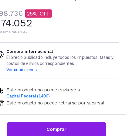
98.736
25
74.052
io s/imp. nac.
$74.052
Compra internacional
El precio publicado incluye todos los impuestos, tasas y
costos de envíos correspondientes
Ver condiciones
Este producto no puede enviarse a
Capital Federal (1406)
Este producto no puede retirarse por sucursal
Ingresá código postal (sólo números)
CALCULAR
Comprar