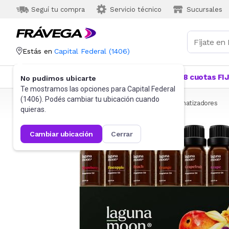
Seguí tu compra
Servicio técnico
Sucursales
Estás en
Capital Federal
(
1406
)
Categorías
Más Vendidos
Ofertas
18 cuotas FI
No pudimos ubicarte
Te mostramos las opciones para
Capital Federal
(
1406
). Podés cambiar tu ubicación cuando
Frávega
Salud y Bienestar
Humidificadores y aromatizadores
quieras.
cambiar ubicación
cerrar