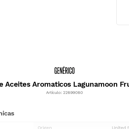
e Aceites Aromaticos Lagunamoon Fru
Artículo:
22899080
nicas
Origen
United 