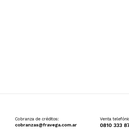
Ver más contenido
Cobranza de créditos:
Venta telefóni
cobranzas@fravega.com.ar
0810 333 8