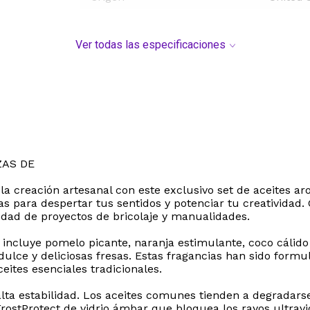
Ver todas las especificaciones
ZAS DE
la creación artesanal con este exclusivo set de aceites 
 para despertar tus sentidos y potenciar tu creatividad. C
edad de proyectos de bricolaje y manualidades.
incluye pomelo picante, naranja estimulante, coco cálido y
ulce y deliciosas fresas. Estas fragancias han sido form
eites esenciales tradicionales.
ta estabilidad. Los aceites comunes tienden a degradarse 
rostProtect de vidrio ámbar que bloquea los rayos ultravio