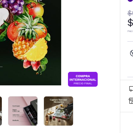
$
$
Prec