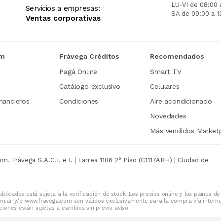
LU-VI de 08:00 
Servicios a empresas:
SA de 09:00 a 1
Ventas corporativas
om
Frávega Créditos
Recomendados
Pagá Online
Smart TV
Catálogo exclusivo
Celulares
nancieros
Condiciones
Aire acondicionado
Novedades
Más vendidos Market
com.
Frávega S.A.C.I. e I. | Larrea 1106 2° Piso (C1117ABH) | Ciudad de
blicados está sujeta a la verificación de stock. Los precios online y los planes de
m.ar y/o www.fravega.com son válidos exclusivamente para la compra vía intern
iones están sujetas a cambios sin previo aviso.