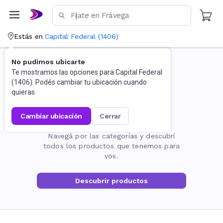
Estás en
Capital Federal
(
1406
)
No pudimos ubicarte
Te mostramos las opciones para
Capital Federal
(
1406
). Podés cambiar tu ubicación cuando
quieras.
cambiar ubicación
cerrar
La página no existe
Navegá por las categorías y descubrí
todos los productos que tenemos para
vos.
Descubrir productos