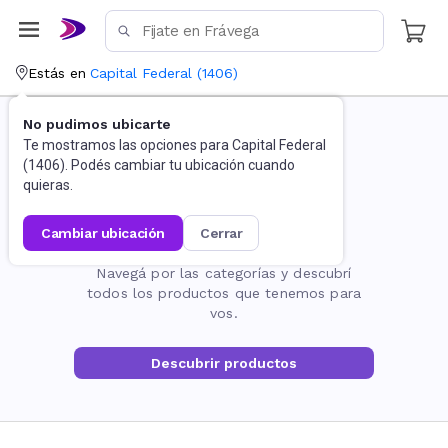
Estás en
Capital Federal
(
1406
)
No pudimos ubicarte
Te mostramos las opciones para
Capital Federal
(
1406
). Podés cambiar tu ubicación cuando
quieras.
cambiar ubicación
cerrar
La página no existe
Navegá por las categorías y descubrí
todos los productos que tenemos para
vos.
Descubrir productos