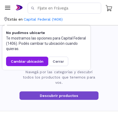
Estás en
Capital Federal
(
1406
)
No pudimos ubicarte
Te mostramos las opciones para
Capital Federal
(
1406
). Podés cambiar tu ubicación cuando
quieras.
cambiar ubicación
cerrar
La página no existe
Navegá por las categorías y descubrí
todos los productos que tenemos para
vos.
Descubrir productos