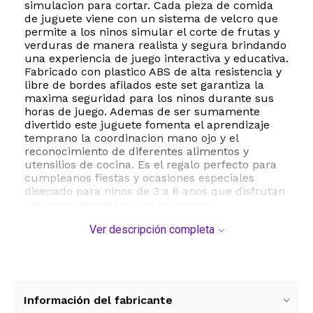
simulacion para cortar. Cada pieza de comida
de juguete viene con un sistema de velcro que
permite a los ninos simular el corte de frutas y
verduras de manera realista y segura brindando
una experiencia de juego interactiva y educativa.
Fabricado con plastico ABS de alta resistencia y
libre de bordes afilados este set garantiza la
maxima seguridad para los ninos durante sus
horas de juego. Ademas de ser sumamente
divertido este juguete fomenta el aprendizaje
temprano la coordinacion mano ojo y el
reconocimiento de diferentes alimentos y
utensilios de cocina. Es el regalo perfecto para
cumpleanos fiestas y ocasiones especiales
disenado para ninos de 3 a 6 anos que disfrutan
del juego simbolico y de imitacion.
Ver descripción completa
ESTE PRODUCTO VIENE DE USA DENTRO DEL
MARCO DEL SERVICIO "PUERTA A PUERTA" QUE
RIGE PARA LOS ENVíOS POSTALES
INTERNACIONALES.
RECIBIRA EL PRODUCTO ENTRE 10 Y 12 DIAS
Información del fabricante
DESPUES DE SU COMPRA.