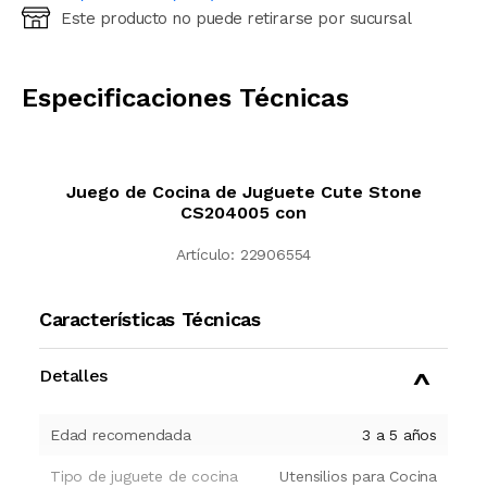
Este producto no puede retirarse por sucursal
Ingresá código postal (sólo números)
CALCULAR
Especificaciones Técnicas
Juego de Cocina de Juguete Cute Stone
CS204005 con
Artículo:
22906554
Características Técnicas
Detalles
Edad recomendada
3 a 5 años
Tipo de juguete de cocina
Utensilios para Cocina