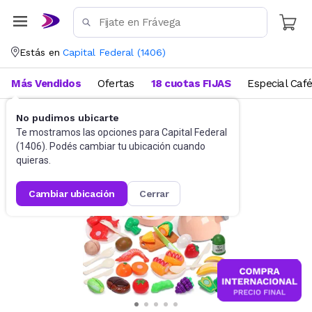
Estás en
Capital Federal
(
1406
)
Más Vendidos
Ofertas
18 cuotas FIJAS
Especial Caf
No pudimos ubicarte
Sets y otros
Juegos de Cocina
Te mostramos las opciones para
Capital Federal
(
1406
). Podés cambiar tu ubicación cuando
quieras.
cambiar ubicación
cerrar