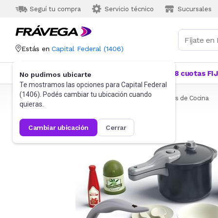
Seguí tu compra
Servicio técnico
Sucursales
Estás en
Capital Federal
(
1406
)
Categorías
Más Vendidos
Ofertas
18 cuotas FI
No pudimos ubicarte
Te mostramos las opciones para
Capital Federal
(
1406
). Podés cambiar tu ubicación cuando
Frávega
Juguetes y Juegos
Sets y otros
Juegos de Cocina
quieras.
cambiar ubicación
cerrar