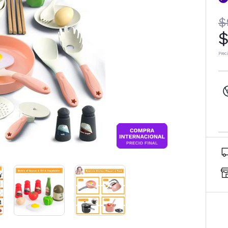
$
$
Prec