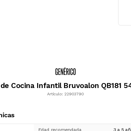
de Cocina Infantil Bruvoalon QB181 5
Artículo:
22903790
nicas
Edad recomendada
3 a 5 a