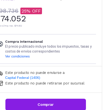
98.736
25
74.052
io s/imp. nac.
$74.052
Compra internacional
El precio publicado incluye todos los impuestos, tasas y
costos de envíos correspondientes
Ver condiciones
Este producto no puede enviarse a
Capital Federal (1406)
Este producto no puede retirarse por sucursal
Ingresá código postal (sólo números)
CALCULAR
Comprar