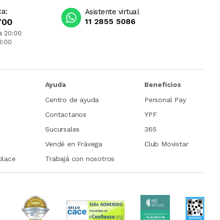
ca:
Asistente virtual
700
11 2855 5086
a 20:00
3:00
Ayuda
Beneficios
Centro de ayuda
Personal Pay
Contactanos
YPF
Sucursales
365
Vendé en Frávega
Club Movistar
place
Trabajá con nosotros