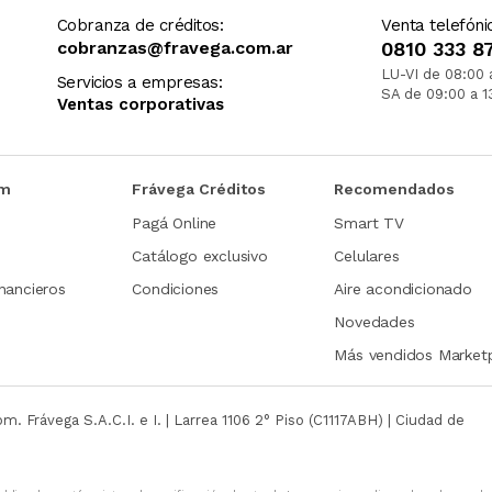
Cobranza de créditos:
Venta telefóni
cobranzas@fravega.com.ar
0810 333 8
LU-VI de 08:00 
Servicios a empresas:
SA de 09:00 a 1
Ventas corporativas
om
Frávega Créditos
Recomendados
Pagá Online
Smart TV
Catálogo exclusivo
Celulares
nancieros
Condiciones
Aire acondicionado
Novedades
Más vendidos Market
com.
Frávega S.A.C.I. e I. | Larrea 1106 2° Piso (C1117ABH) | Ciudad de