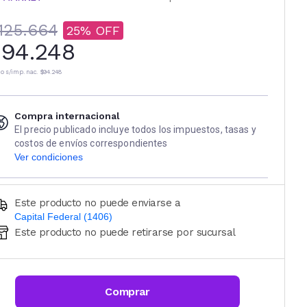
125.664
25
94.248
io s/imp. nac.
$94.248
Compra internacional
El precio publicado incluye todos los impuestos, tasas y
costos de envíos correspondientes
Ver condiciones
Este producto no puede enviarse a
Capital Federal (1406)
Este producto no puede retirarse por sucursal
Ingresá código postal (sólo números)
CALCULAR
Comprar