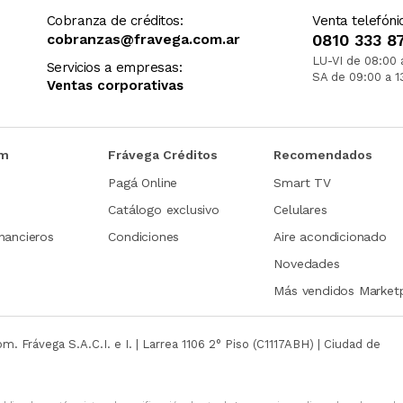
Cobranza de créditos:
Venta telefóni
cobranzas@fravega.com.ar
0810 333 8
LU-VI de 08:00 
Servicios a empresas:
SA de 09:00 a 1
Ventas corporativas
om
Frávega Créditos
Recomendados
Pagá Online
Smart TV
Catálogo exclusivo
Celulares
nancieros
Condiciones
Aire acondicionado
Novedades
Más vendidos Market
com.
Frávega S.A.C.I. e I. | Larrea 1106 2° Piso (C1117ABH) | Ciudad de