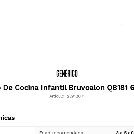
 De Cocina Infantil Bruvoalon QB181 
Artículo:
22912071
nicas
Edad recomendada
3 a 5 a