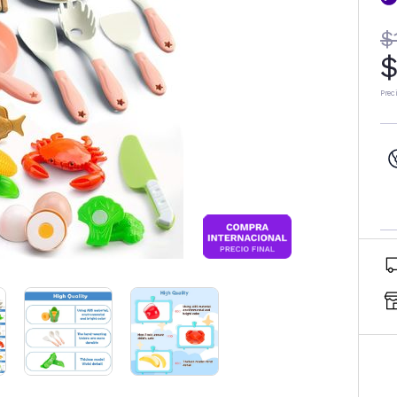
$
$
Prec