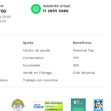
ca:
Asistente virtual
700
11 2855 5086
a 20:00
3:00
Ayuda
Beneficios
Centro de ayuda
Personal Pay
Contactanos
YPF
Sucursales
365
Vendé en Frávega
Club Movistar
place
Trabajá con nosotros