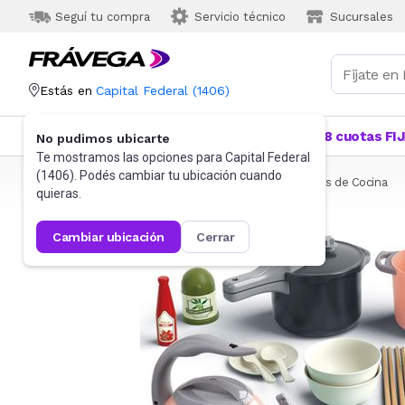
Seguí tu compra
Servicio técnico
Sucursales
Estás en
Capital Federal
(
1406
)
Categorías
Más Vendidos
Ofertas
18 cuotas FI
No pudimos ubicarte
Te mostramos las opciones para
Capital Federal
(
1406
). Podés cambiar tu ubicación cuando
Frávega
Juguetes y Juegos
Sets y otros
Juegos de Cocina
quieras.
cambiar ubicación
cerrar