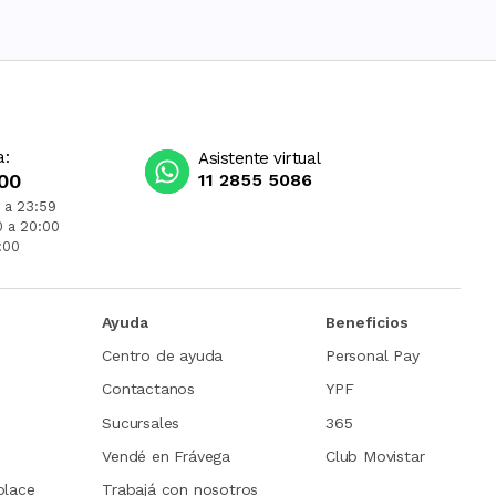
a:
Asistente virtual
00
11 2855 5086
 a 23:59
0 a 20:00
:00
Ayuda
Beneficios
Centro de ayuda
Personal Pay
Contactanos
YPF
Sucursales
365
Vendé en Frávega
Club Movistar
place
Trabajá con nosotros