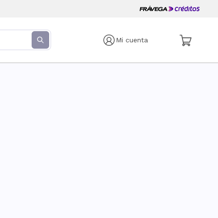
Mi cuenta
s