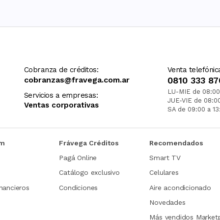
Cobranza de créditos:
Venta telefónic
cobranzas@fravega.com.ar
0810 333 87
LU-MIE de 08:00
Servicios a empresas:
JUE-VIE de 08:0
Ventas corporativas
SA de 09:00 a 13
om
Frávega Créditos
Recomendados
Pagá Online
Smart TV
Catálogo exclusivo
Celulares
nancieros
Condiciones
Aire acondicionado
Novedades
Más vendidos Market