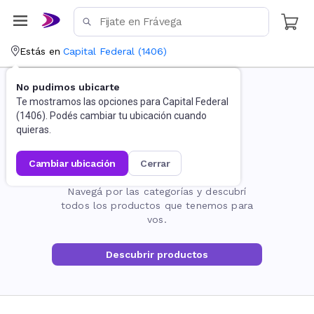
Estás en
Capital Federal
(
1406
)
No pudimos ubicarte
Te mostramos las opciones para
Capital Federal
(
1406
). Podés cambiar tu ubicación cuando
quieras.
cambiar ubicación
cerrar
La página no existe
Navegá por las categorías y descubrí
todos los productos que tenemos para
vos.
Descubrir productos