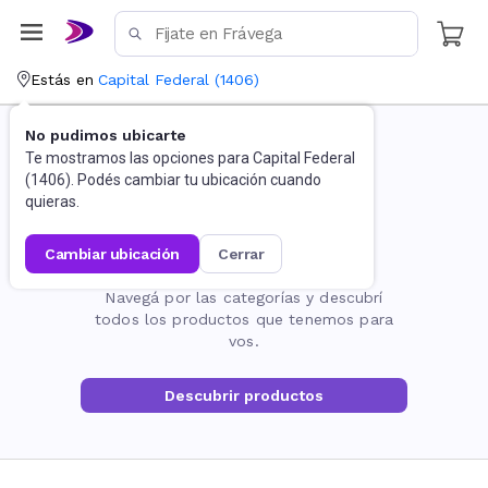
Estás en
Capital Federal
(
1406
)
No pudimos ubicarte
Te mostramos las opciones para
Capital Federal
(
1406
). Podés cambiar tu ubicación cuando
quieras.
cambiar ubicación
cerrar
La página no existe
Navegá por las categorías y descubrí
todos los productos que tenemos para
vos.
Descubrir productos