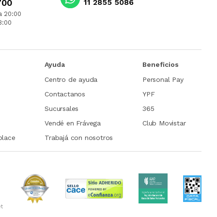
700
11 2855 5086
a 20:00
3:00
Ayuda
Beneficios
Centro de ayuda
Personal Pay
Contactanos
YPF
Sucursales
365
Vendé en Frávega
Club Movistar
place
Trabajá con nosotros
et