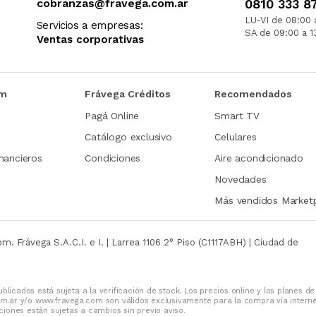
cobranzas@fravega.com.ar
0810 333 8
LU-VI de 08:00 
Servicios a empresas:
SA de 09:00 a 1
Ventas corporativas
om
Frávega Créditos
Recomendados
Pagá Online
Smart TV
Catálogo exclusivo
Celulares
nancieros
Condiciones
Aire acondicionado
Novedades
Más vendidos Market
com.
Frávega S.A.C.I. e I. | Larrea 1106 2° Piso (C1117ABH) | Ciudad de
blicados está sujeta a la verificación de stock. Los precios online y los planes de
m.ar y/o www.fravega.com son válidos exclusivamente para la compra vía intern
iones están sujetas a cambios sin previo aviso.