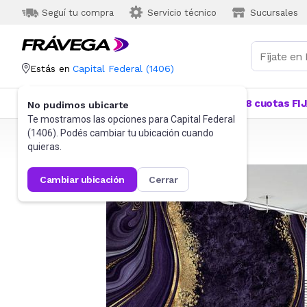
Seguí tu compra
Servicio técnico
Sucursales
Estás en
Capital Federal
(
1406
)
Categorías
Más Vendidos
Ofertas
18 cuotas FI
No pudimos ubicarte
Te mostramos las opciones para
Capital Federal
(
1406
). Podés cambiar tu ubicación cuando
Frávega
Hogar
Baño
Accesorios de baño
quieras.
cambiar ubicación
cerrar