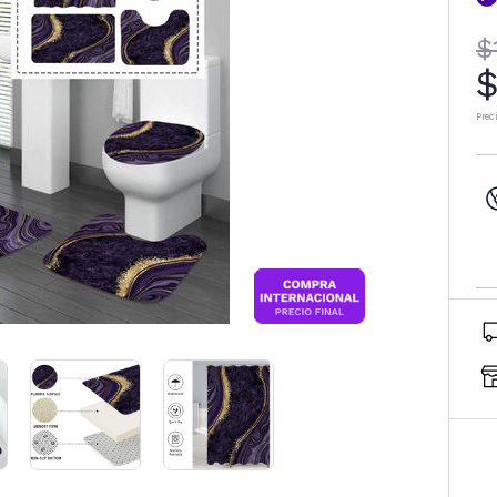
$
$
Prec