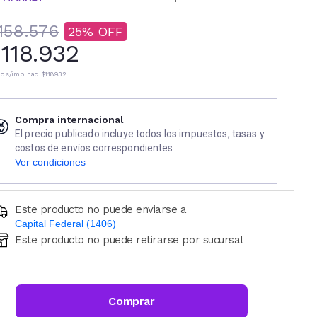
158.576
25
118.932
io s/imp. nac.
$118.932
Compra internacional
El precio publicado incluye todos los impuestos, tasas y
costos de envíos correspondientes
Ver condiciones
Este producto no puede enviarse a
Capital Federal (1406)
Este producto no puede retirarse por sucursal
Ingresá código postal (sólo números)
CALCULAR
Comprar