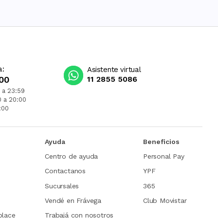
a:
Asistente virtual
00
11 2855 5086
 a 23:59
0 a 20:00
:00
Ayuda
Beneficios
Centro de ayuda
Personal Pay
Contactanos
YPF
Sucursales
365
Vendé en Frávega
Club Movistar
place
Trabajá con nosotros