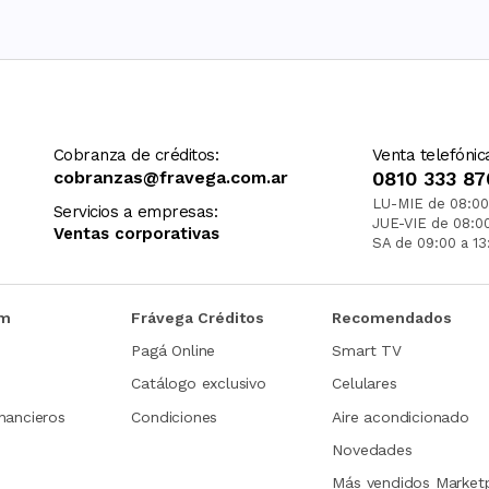
Cobranza de créditos:
Venta telefónic
cobranzas@fravega.com.ar
0810 333 87
LU-MIE de 08:00
Servicios a empresas:
JUE-VIE de 08:0
Ventas corporativas
SA de 09:00 a 13
om
Frávega Créditos
Recomendados
Pagá Online
Smart TV
Catálogo exclusivo
Celulares
nancieros
Condiciones
Aire acondicionado
Novedades
Más vendidos Market