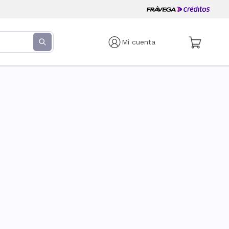
Mi cuenta
s